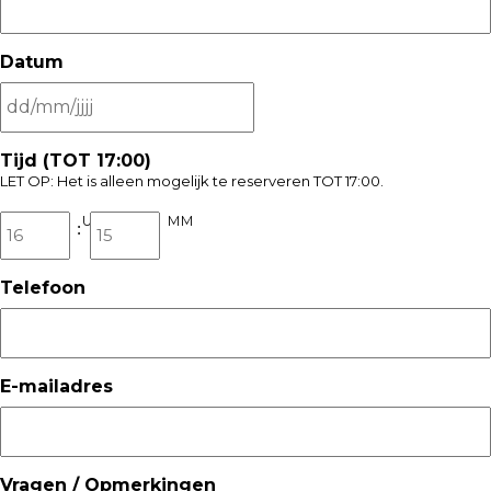
Datum
DD
Tijd (TOT 17:00)
slash
LET OP: Het is alleen mogelijk te reserveren TOT 17:00.
MM
slash
UU
MM
JJJJ
:
Telefoon
E-mailadres
Vragen / Opmerkingen