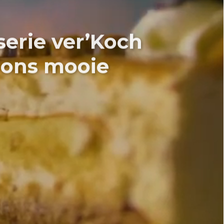
serie ver’Koch
 ons mooie